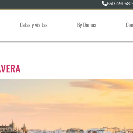
650 491 681
Catas y visitas
By Domus
Con
AVERA