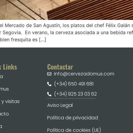
en el Mercado de San Agustín, los platos del chef Félix Gal
 Segovia. En verano, la cerveza asociada a una bebida refr
 bien fresquita es […]
k Links
Contactar
info@cervezadomus.com
ia
(+34) 650 491 681
omus
(+34) 925 23 03 62
y visitas
Aviso Legal
acto
Política de privacidad
a
Política de cookies (UE)