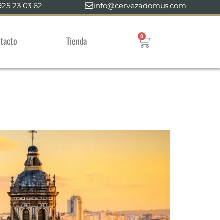
925 23 03 62
info@cervezadomus.com
0
tacto
Tienda