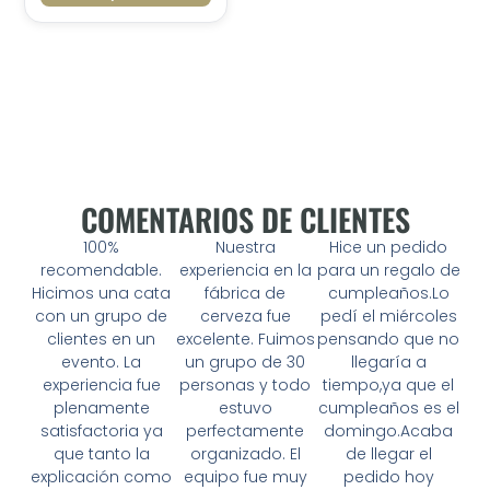
COMENTARIOS DE CLIENTES
100%
Nuestra
Hice un pedido
recomendable.
experiencia en la
para un regalo de
Hicimos una cata
fábrica de
cumpleaños.Lo
con un grupo de
cerveza fue
pedí el miércoles
clientes en un
excelente. Fuimos
pensando que no
evento. La
un grupo de 30
llegaría a
experiencia fue
personas y todo
tiempo,ya que el
plenamente
estuvo
cumpleaños es el
satisfactoria ya
perfectamente
domingo.Acaba
que tanto la
organizado. El
de llegar el
explicación como
equipo fue muy
pedido hoy