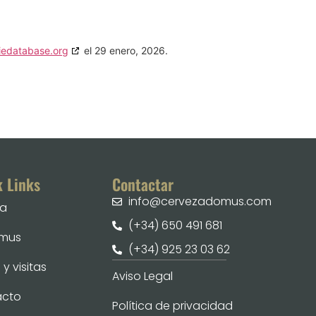
iedatabase.org
el 29 enero, 2026.
k Links
Contactar
info@cervezadomus.com
ia
(+34) 650 491 681
omus
(+34) 925 23 03 62
y visitas
Aviso Legal
acto
Política de privacidad