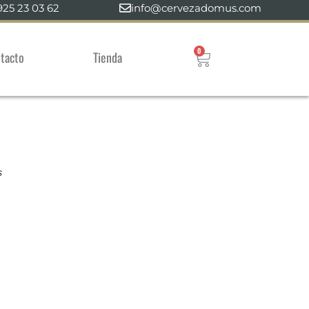
925 23 03 62
info@cervezadomus.com
0
tacto
Tienda
s