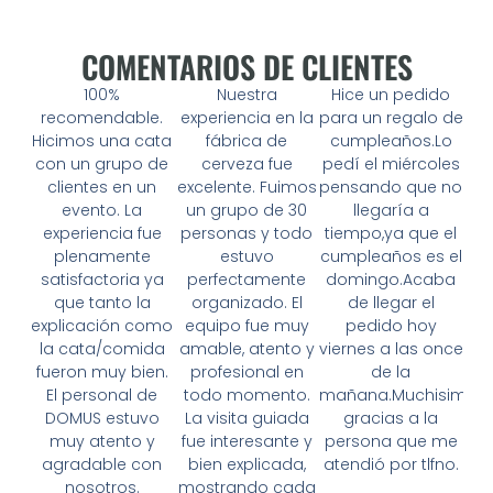
COMENTARIOS DE CLIENTES
100%
Nuestra
Hice un pedido
recomendable.
experiencia en la
para un regalo de
Hicimos una cata
fábrica de
cumpleaños.Lo
con un grupo de
cerveza fue
pedí el miércoles
clientes en un
excelente. Fuimos
pensando que no
evento. La
un grupo de 30
llegaría a
experiencia fue
personas y todo
tiempo,ya que el
plenamente
estuvo
cumpleaños es el
satisfactoria ya
perfectamente
domingo.Acaba
que tanto la
organizado. El
de llegar el
explicación como
equipo fue muy
pedido hoy
la cata/comida
amable, atento y
viernes a las once
fueron muy bien.
profesional en
de la
El personal de
todo momento.
mañana.Muchisimas
DOMUS estuvo
La visita guiada
gracias a la
muy atento y
fue interesante y
persona que me
agradable con
bien explicada,
atendió por tlfno.
nosotros.
mostrando cada