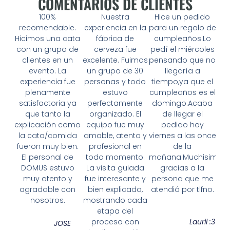
COMENTARIOS DE CLIENTES
100%
Nuestra
Hice un pedido
recomendable.
experiencia en la
para un regalo de
Hicimos una cata
fábrica de
cumpleaños.Lo
con un grupo de
cerveza fue
pedí el miércoles
clientes en un
excelente. Fuimos
pensando que no
evento. La
un grupo de 30
llegaría a
experiencia fue
personas y todo
tiempo,ya que el
plenamente
estuvo
cumpleaños es el
satisfactoria ya
perfectamente
domingo.Acaba
que tanto la
organizado. El
de llegar el
explicación como
equipo fue muy
pedido hoy
la cata/comida
amable, atento y
viernes a las once
fueron muy bien.
profesional en
de la
El personal de
todo momento.
mañana.Muchisimas
DOMUS estuvo
La visita guiada
gracias a la
muy atento y
fue interesante y
persona que me
agradable con
bien explicada,
atendió por tlfno.
nosotros.
mostrando cada
etapa del
proceso con
Laurii :3
JOSE