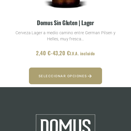
Domus Sin Gluten | Lager
Cerveza Lager a medio camino entre German Pilsen y
Helles, muy fresca…
2,40
€
-
43,20
€
I.V.A. incluido
→
SELECCIONAR OPCIONES