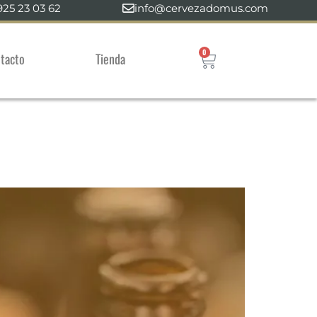
925 23 03 62
info@cervezadomus.com
0
tacto
Tienda