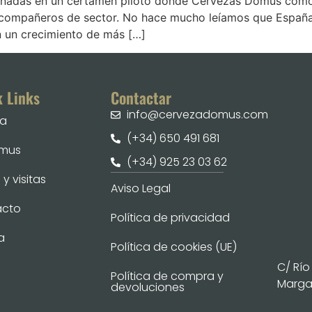
nadas en un certamen piloto donde Cervezas Domus como 
s compañeros de sector. No hace mucho leíamos que Españ
n un crecimiento de más […]
k Links
Contactar
info@cervezadomus.com
ia
(+34) 650 491 681
omus
(+34) 925 23 03 62
y visitas
Aviso Legal
acto
Política de privacidad
a
Política de cookies (UE)
C/ Río
Política de compra y
Margar
devoluciones