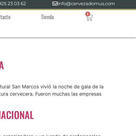
925 23 03 62
info@cervezadomus.com
0
tacto
Tienda
A
ural San Marcos vivió la noche de gala de la
ltura cervecera. Fueron muchas las empresas
NACIONAL