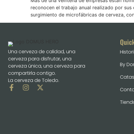
Más de una veintena de empresas están nomi
reconocen el trabajo anual realizado por su
surgimiento de microfábricas de cerveza, co
Quic
Una cerveza de calidad, una
Histor
cerveza para disfrutar, una
By D
cerveza única, una cerveza para
compartirla contigo.
Catas 
La cerveza de Toledo.
Cont
Tiend