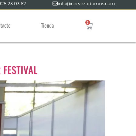
925 23 03 62
info@cervezadomus.com
0
tacto
Tienda
 FESTIVAL