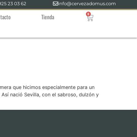
925 23 03 62
info@cervezadomus.com
0
tacto
Tienda
rimera que hicimos especialmente para un
 Así nació Sevilla, con el sabroso, dulzón y