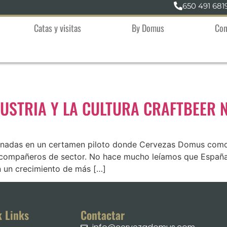
650 491 681
Catas y visitas
By Domus
Con
DUSTRIA Y LA CULTURA CRAFTBEER 
nadas en un certamen piloto donde Cervezas Domus como 
s compañeros de sector. No hace mucho leíamos que Españ
n un crecimiento de más […]
k Links
Contactar